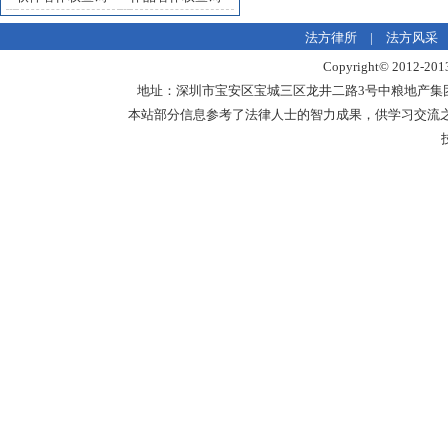
法方律所
|
法方风采
Copyright© 20
地址：深圳市宝安区宝城三区龙井二路3号中粮地产集团中心18楼1
本站部分信息参考了法律人士的智力成果，供学习交流