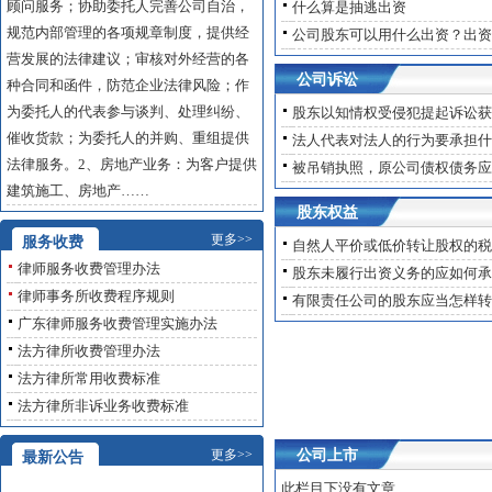
顾问服务；协助委托人完善公司自治，
什么算是抽逃出资
规范内部管理的各项规章制度，提供经
公司股东可以用什么出资？出资
营发展的法律建议；审核对外经营的各
公司诉讼
种合同和函件，防范企业法律风险；作
为委托人的代表参与谈判、处理纠纷、
股东以知情权受侵犯提起诉讼获
催收货款；为委托人的并购、重组提供
法人代表对法人的行为要承担什
法律服务。2、房地产业务：为客户提供
被吊销执照，原公司债权债务应
建筑施工、房地产……
股东权益
更多>>
服务收费
自然人平价或低价转让股权的税
律师服务收费管理办法
股东未履行出资义务的应如何承
律师事务所收费程序规则
有限责任公司的股东应当怎样转
广东律师服务收费管理实施办法
法方律所收费管理办法
法方律所常用收费标准
法方律所非诉业务收费标准
更多>>
公司上市
最新公告
此栏目下没有文章
网站建设