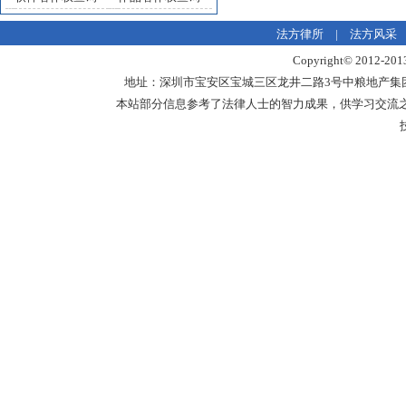
法方律所
|
法方风采
Copyright© 20
地址：深圳市宝安区宝城三区龙井二路3号中粮地产集团中心18楼1
本站部分信息参考了法律人士的智力成果，供学习交流