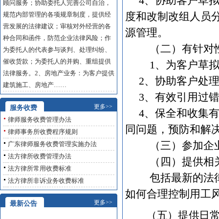
4
、协助客户草
顾问服务；协助委托人完善公司自治，
度和改制改组人员
规范内部管理的各项规章制度，提供经
营发展的法律建议；审核对外经营的各
源管理。
种合同和函件，防范企业法律风险；作
（二）有针对性
为委托人的代表参与谈判、处理纠纷、
催收货款；为委托人的并购、重组提供
1
、为客户草
法律服务。2、房地产业务：为客户提供
2
、协助客户处
建筑施工、房地产……
3
、有效引用过
更多>>
服务收费
4
、保全和收集
律师服务收费管理办法
同问题，预防和解
律师事务所收费程序规则
（三）参加企业对
广东律师服务收费管理实施办法
法方律所收费管理办法
（四）提供相关
法方律所常用收费标准
包括最新的法律法
法方律所非诉业务收费标准
如何合理控制用工
更多>>
最新公告
（五）提供日常