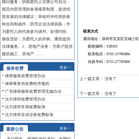
顾问服务；协助委托人完善公司自治，
规范内部管理的各项规章制度，提供经
营发展的法律建议；审核对外经营的各
种合同和函件，防范企业法律风险；作
为委托人的代表参与谈判、处理纠纷、
联系方式
催收货款；为委托人的并购、重组提供
通讯地址：深圳市宝安区宝城三区龙
法律服务。2、房地产业务：为客户提供
邮政编码：
518101
建筑施工、房地产……
联系电话：
0755-27785866
传真号码：
0755-27785866
更多>>
服务收费
律师服务收费管理办法
上一篇文章： 没有了
律师事务所收费程序规则
广东律师服务收费管理实施办法
下一篇文章： 没有了
法方律所收费管理办法
法方律所常用收费标准
法方律所非诉业务收费标准
网站建设
更多>>
最新公告
各位朋友，感谢你光临本站。本网站