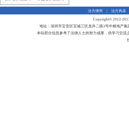
法方律所
|
法方风采
Copyright© 20
地址：深圳市宝安区宝城三区龙井二路3号中粮地产集团中心18楼1
本站部分信息参考了法律人士的智力成果，供学习交流