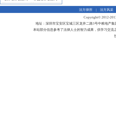
法方律所
|
法方风采
Copyright© 20
地址：深圳市宝安区宝城三区龙井二路3号中粮地产集团中心18楼1
本站部分信息参考了法律人士的智力成果，供学习交流