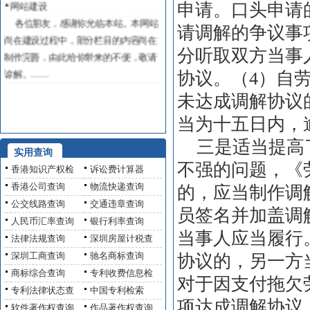
申请。口头申请
各位朋友，感谢你光临本站。本网站
请调解的争议事
尚在建设过程中，部分栏目的内容尚在
制作完善，由此给你带来的不便，敬请
分听取双方当事
谅解。……
协议。（4）自
未达成调解协议
当为十五日内，
三是适当提高了
实用查询
不强的问题，《
香港知识产权检
诉讼费计算器
香港公司查询
物流快递查询
的，应当制作调
公交线路查询
交通违章查询
员签名并加盖调
人民币汇率查询
银行利率查询
当事人应当履行
法律法规查询
深圳房屋计税查
深圳工商查询
驰名商标查询
协议的，另一方
商标综合查询
专利收费信息检
对于因支付拖欠
专利法律状态查
中国专利检索
项达成调解协议
软件著作权查询
作品著作权查询