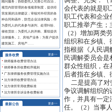
调整、充实：（
顾问服务；协助委托人完善公司自治，
会代表的就是职
规范内部管理的各项规章制度，提供经
营发展的法律建议；审核对外经营的各
职工代表和企业
种合同和函件，防范企业法律风险；作
职工推举产生；
为委托人的代表参与谈判、处理纠纷、
催收货款；为委托人的并购、重组提供
（2）增加两类
法律服务。2、房地产业务：为客户提供
组织和在乡镇、
建筑施工、房地产……
指根据《人民调
更多>>
服务收费
民调解委员会是
律师服务收费管理办法
群众性组织，在
律师事务所收费程序规则
后者指在乡镇、
广东律师服务收费管理实施办法
法方律所收费管理办法
二是提高了对劳
法方律所常用收费标准
争议调解组织的
法方律所非诉业务收费标准
作，并具有一定
更多>>
最新公告
任。（2）当事
网站建设