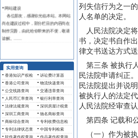
网站建设
列失信行为之一的
各位朋友，感谢你光临本站。本网站
人名单的决定。
尚在建设过程中，部分栏目的内容尚在
制作完善，由此给你带来的不便，敬请
人民法院决定将
谅解。……
书，决定书自作出
律文书送达方式送
第三条 被执行
实用查询
民法院申请纠正。
香港知识产权检
诉讼费计算器
香港公司查询
物流快递查询
民法院提出并说明
公交线路查询
交通违章查询
被执行人的法定代
人民币汇率查询
银行利率查询
人民法院经审查认
法律法规查询
深圳房屋计税查
深圳工商查询
驰名商标查询
第四条 记载和
商标综合查询
专利收费信息检
专利法律状态查
中国专利检索
（一）作为被执
软件著作权查询
作品著作权查询